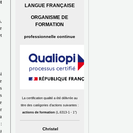
t
LANGUE FRANÇAISE
ORGANISME DE
,
FORMATION
e
t
professionnelle continue
i
e
s
s
La certification qualité a été délivrée au
e
titre des catégories d’actions suivantes :
r
actions de formation
(L.6313-1 - 1°)
a
n
:
Christel
u