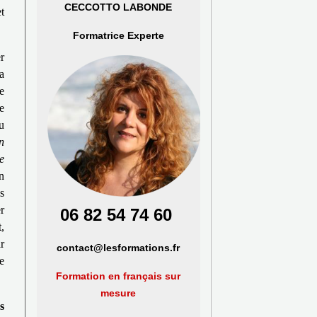
CECCOTTO
LABONDE
t
Formatrice Experte
r
a
e
e
u
n
e
n
s
r
06 82 54 74 60
,
r
contact@lesformations.fr
e
Formation en français
sur
mesure
s