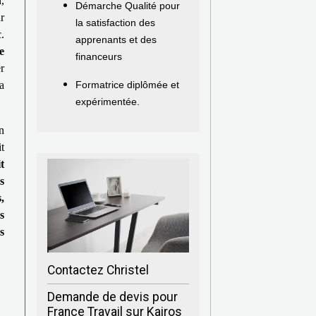
,
Démarche Qualité pour
r
la satisfaction des
.
apprenants et des
e
financeurs
r
a
Formatrice diplômée et
expérimentée.
n
t
t
s
,
s
s
Contactez Christel
Demande de devis pour
France Travail sur Kairos