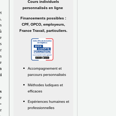
Cours individuels
personnalisés en ligne
t
Financements possibles :
,
CPF, OPCO, employeurs,
s
France Travail, particuliers.
à
e
s
r
s
e
n
Accompagnement et
i
parcours personnalisés
Méthodes ludiques et
s
efficaces
e
Expériences humaines et
»
professionnelles
r