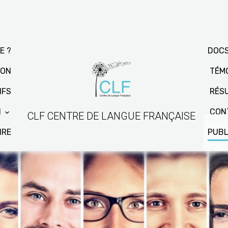
E ?
DOCS
ION
TÉM
IFS
RÉSU
N
CONT
CLF CENTRE DE LANGUE FRANÇAISE
IRE
PUBL