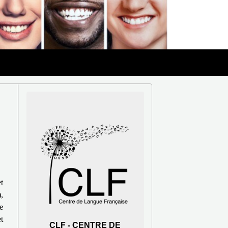
t
,
e
t
CLF - CENTRE DE