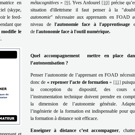
matrice en
métacognitives
»
[9]
. Yves Ardourel
[10]
précise qu’e
ciel (skype,
situation d'illettrisme il faut penser à la "
doubl
oir le feed-
autonomie
" nécessaire aux apprenants en FOAD a
pendant que
niveau de
l'autonomie face à l'apprentissage
s
modifie le
de
l'autonomie face à l'outil numérique.
.
Quel accompagnement mettre en place dan
l’autonomisation ?
Penser l’autonomie de l’apprenant en FOAD nécessit
donc de
« repenser l’acte de formation
»
[11]
puisqu
la conception du dispositif, des cours e
l’instrumentation technique doivent prendre en compt
la dimension de l’autonomie générale. Adapte
l’ingénierie de la formation est indispensable pour qu
la formation à distance soit efficace.
Enseigner à distance c’est accompagner
, chatter
apprenant et