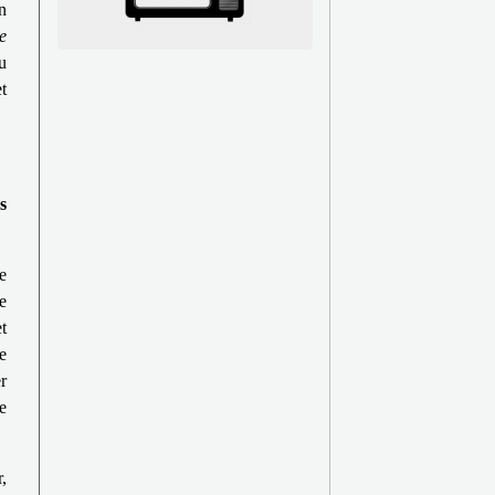
n
e
u
et
s
e
e
t
e
r
e
,