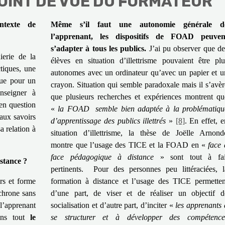
POINT DE VUE DU FORMATEUR
ntexte de
Même s’il faut une autonomie générale d
l’apprenant, les dispositifs de FOAD peuven
s’adapter à tous les publics.
J’ai pu observer que de
erie de la
élèves en situation d’illettrisme pouvaient être plu
tiques, une
autonomes avec un ordinateur qu’avec un papier et u
çue pour un
crayon. Situation qui semble paradoxale mais il s’avèr
enseigner à
que plusieurs recherches et expériences montrent qu
en question
«
la FOAD semble bien adaptée à la problématiqu
 aux savoirs
d’apprentissage des publics illettrés
»
[8]
. En effet, e
a relation à
situation d’illettrisme, la thèse de Joëlle Arnond
montre que l’usage des TICE et la FOAD en «
face 
face pédagogique à distance
» sont tout à fai
istance ?
pertinents. Pour des personnes peu littéraciées, l
rs et forme
formation à distance et l’usage des TICE permetten
chrone sans
d’une part, de viser et de réaliser un objectif d
l’apprenant
socialisation et d’autre part, d’inciter «
les apprenants 
sens tout
le
se structurer et à développer des compétence