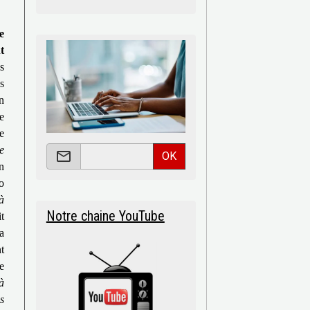
e
t
s
s
n
e
e
e
OK
n
o
à
Notre chaine YouTube
t
a
t
e
à
s