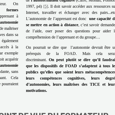
de
l’autoformation cognitive
(Carré, Moisan, Poisson
mateur. On
1997, p4)
[5]
. Il doit savoir accéder aux ressources su
es formes
Internet, travailler et échanger avec des pairs...etc
apprenant à
L’autonomie de l’apprenant est donc
une capacité d
e
autonomie
se mettre en action à distance
, c’est savoir demande
de maîtriser
de l’aide, oser poser des questions pour aider l
ives dans sa
compréhension de l’apprenant et du groupe…
également
accès à la
On pourrait se dire que l’autonomie devrait être u
par exemple
prérequis de la FOAD. Mais cela serai
oit acquérir
discriminant.
On peut plutôt se dire qu’il faudrai
autonomie
que les dispositifs de FOAD s’adaptent à tous le
dante, sans
publics qu’elles que soient leurs métacompétences
nant. Cela
leurs compétences cognitives, leurs degré
e pourraient
d’autonomies, leurs maîtrises des TICE et leur
motivations.