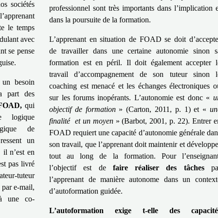
os sociétés
professionnel sont très importants dans l’implication e
l’apprenant
dans la poursuite de la formation.
te le temps
odulant avec
L’apprenant en situation de FOAD se doit d’accepte
ant se pense
de travailler dans une certaine autonomie sinon s
guise.
formation est en péril. Il doit également accepter l
travail d’accompagnement de son tuteur sinon l
un besoin
coaching est menacé et les échanges électroniques o
la part des
sur les forums inopérants. L’autonomie est donc «
u
 FOAD,
qui
objectif de formation
» (Carton, 2011, p. 1) et «
un
 logique
finalité et un moyen
» (Barbot, 2001, p. 22). Entrer e
gique de
FOAD requiert une capacité d’autonomie générale dan
ressent un
son travail, que l’apprenant doit maintenir et développe
 il n’est en
tout au long de la formation. Pour l’enseignant
est pas livré
l’objectif est de
faire réaliser des tâches
pa
teur-tuteur
l’apprenant de manière autonome dans un context
 par e-mail,
d’autoformation guidée.
 à une co-
L’autoformation exige t-elle des capacité